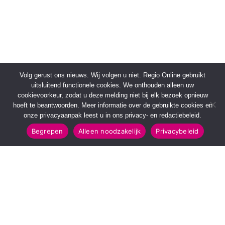
Volg gerust ons nieuws. Wij volgen u niet. Regio Online gebruikt
uitsluitend functionele cookies. We onthouden alleen uw
cookievoorkeur, zodat u deze melding niet bij elk bezoek opnieuw
hoeft te beantwoorden. Meer informatie over de gebruikte cookies en
onze privacyaanpak leest u in ons privacy- en redactiebeleid.
Begrepen
Alleen noodzakelijk
Privacybeleid
SNELMENU
POPULAIRE TOPICS
Voorpagina
112 & Handhaving
Kies jouw regio
Amusement