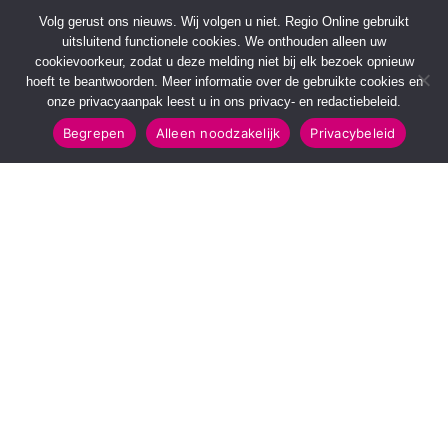
Volg gerust ons nieuws. Wij volgen u niet. Regio Online gebruikt
uitsluitend functionele cookies. We onthouden alleen uw
cookievoorkeur, zodat u deze melding niet bij elk bezoek opnieuw
hoeft te beantwoorden. Meer informatie over de gebruikte cookies en
onze privacyaanpak leest u in ons privacy- en redactiebeleid.
Begrepen
Alleen noodzakelijk
Privacybeleid
SNELMENU
POPULAIRE TOPICS
Voorpagina
112 & Handhaving
Kies jouw regio
Amusement
Binnenland
Kunst & Cultuur
Buitenland
Leefomgeving
Mens & Maatschappij
Recreatie
Sport & Bewegen