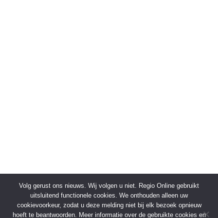
Volg gerust ons nieuws. Wij volgen u niet. Regio Online gebruikt
uitsluitend functionele cookies. We onthouden alleen uw
cookievoorkeur, zodat u deze melding niet bij elk bezoek opnieuw
hoeft te beantwoorden. Meer informatie over de gebruikte cookies en