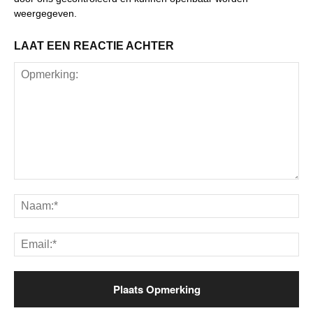
weergegeven.
LAAT EEN REACTIE ACHTER
Opmerking:
Na
Ema