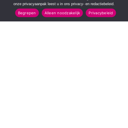
onze privacyaanpak leest u in ons privacy- en redactiebeleid.
Begrepen
Alleen noodzakelijk
Privacybeleid
SNELMENU
POPULAIRE TOPICS
Voorpagina
112 & Handhaving
Kies jouw regio
Amusement
Binnenland
Kunst & Cultuur
Buitenland
Leefomgeving
Mens & Maatschappij
Recreatie
Sport & Bewegen
INFORMATIE
Over Regio Online