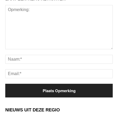
Opmerking:
Na
Ema
NIEUWS UIT DEZE REGIO