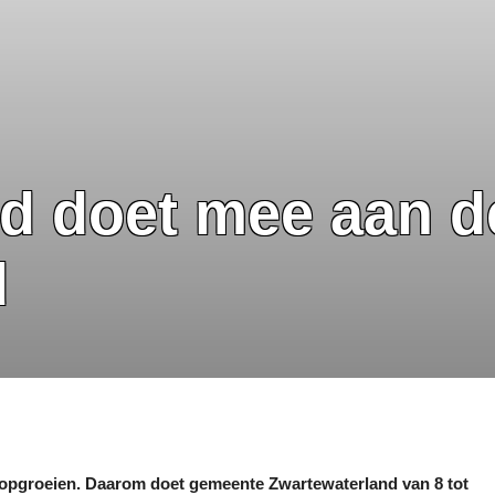
d doet mee aan d
d
opgroeien. Daarom doet gemeente Zwartewaterland van 8 tot