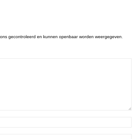
or ons gecontroleerd en kunnen openbaar worden weergegeven.
Naa
Ema