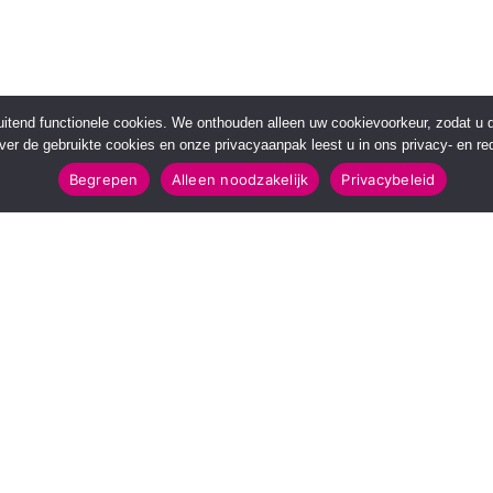
sluitend functionele cookies. We onthouden alleen uw cookievoorkeur, zodat u
over de gebruikte cookies en onze privacyaanpak leest u in ons privacy- en red
Begrepen
Alleen noodzakelijk
Privacybeleid
POPULAIRE TOPICS