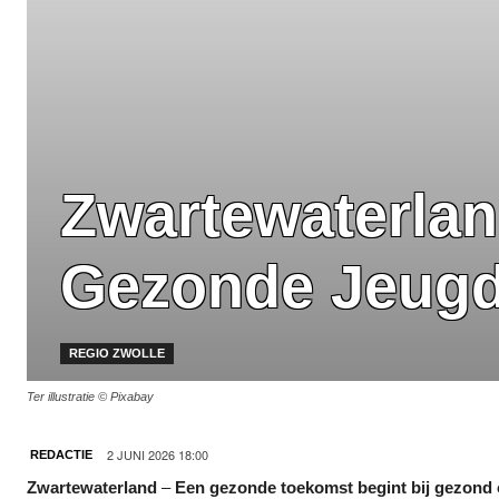
Zwartewaterlan
Gezonde Jeug
REGIO ZWOLLE
Ter illustratie © Pixabay
2 JUNI 2026 18:00
REDACTIE
Zwartewaterland
–
Een gezonde toekomst begint bij gezond 