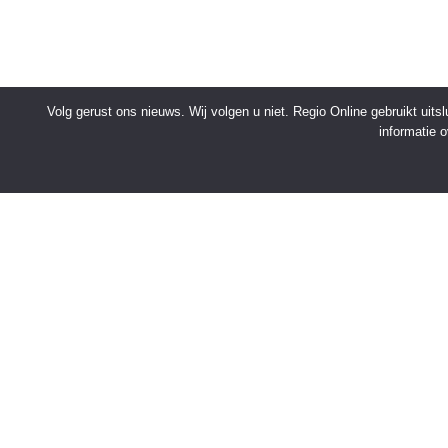
Volg gerust ons nieuws. Wij volgen u niet. Regio Online gebruikt uit
informatie 
SNELMENU