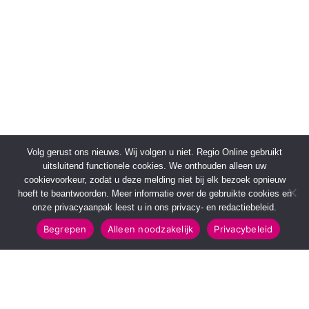
Volg gerust ons nieuws. Wij volgen u niet. Regio Online gebruikt
uitsluitend functionele cookies. We onthouden alleen uw
cookievoorkeur, zodat u deze melding niet bij elk bezoek opnieuw
hoeft te beantwoorden. Meer informatie over de gebruikte cookies en
onze privacyaanpak leest u in ons privacy- en redactiebeleid.
Begrepen
Alleen noodzakelijk
Privacybeleid