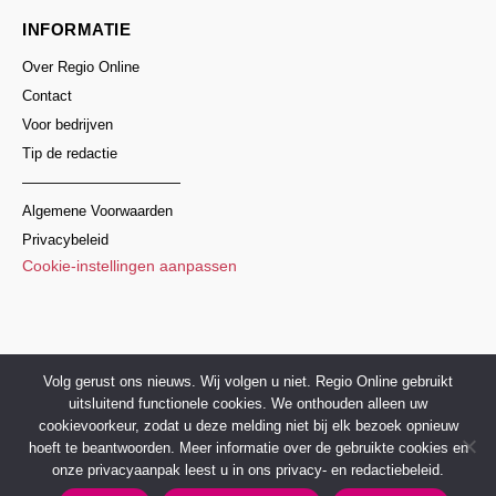
INFORMATIE
Over Regio Online
Contact
Voor bedrijven
Tip de redactie
———————————
Algemene Voorwaarden
Privacybeleid
Cookie-instellingen aanpassen
© 2017–2026 Regio Online Nederland
Volg gerust ons nieuws. Wij volgen u niet. Regio Online gebruikt
uitsluitend functionele cookies. We onthouden alleen uw
cookievoorkeur, zodat u deze melding niet bij elk bezoek opnieuw
hoeft te beantwoorden. Meer informatie over de gebruikte cookies en
onze privacyaanpak leest u in ons privacy- en redactiebeleid.