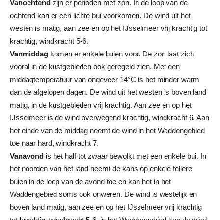
Vanochtend
zijn er perioden met zon. In de loop van de
ochtend kan er een lichte bui voorkomen. De wind uit het
westen is matig, aan zee en op het IJsselmeer vrij krachtig tot
krachtig, windkracht 5-6.
Vanmiddag
komen er enkele buien voor. De zon laat zich
vooral in de kustgebieden ook geregeld zien. Met een
middagtemperatuur van ongeveer 14°C is het minder warm
dan de afgelopen dagen. De wind uit het westen is boven land
matig, in de kustgebieden vrij krachtig. Aan zee en op het
IJsselmeer is de wind overwegend krachtig, windkracht 6. Aan
het einde van de middag neemt de wind in het Waddengebied
toe naar hard, windkracht 7.
Vanavond
is het half tot zwaar bewolkt met een enkele bui. In
het noorden van het land neemt de kans op enkele fellere
buien in de loop van de avond toe en kan het in het
Waddengebied soms ook onweren. De wind is westelijk en
boven land matig, aan zee en op het IJsselmeer vrij krachtig
tot krachtig, windkracht 5-6. in het Waddengebied kan de wind