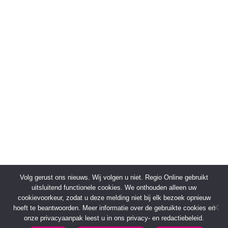
Volg gerust ons nieuws. Wij volgen u niet. Regio Online gebruikt
uitsluitend functionele cookies. We onthouden alleen uw
cookievoorkeur, zodat u deze melding niet bij elk bezoek opnieuw
hoeft te beantwoorden. Meer informatie over de gebruikte cookies en
onze privacyaanpak leest u in ons privacy- en redactiebeleid.