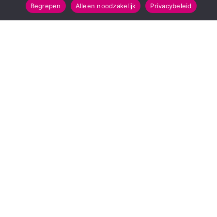
Begrepen
Alleen noodzakelijk
Privacybeleid
SNELMENU
POPULAIRE TOPICS
Voorpagina
112 & Handhaving
Kies jouw regio
Amusement
Binnenland
Kunst & Cultuur
Buitenland
Leefomgeving
Mens & Maatschappij
Recreatie
Sport & Bewegen
INFORMATIE
Over Regio Online
Contact