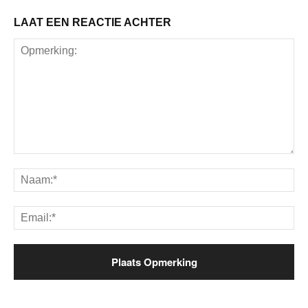
LAAT EEN REACTIE ACHTER
Opmerking:
Na
Ema