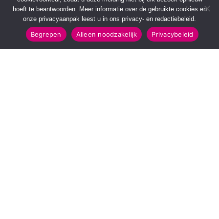
hoeft te beantwoorden. Meer informatie over de gebruikte cookies en
onze privacyaanpak leest u in ons privacy- en redactiebeleid.
Begrepen
Alleen noodzakelijk
Privacybeleid
SNELMENU
POPULAIRE TOPICS
Voorpagina
112 & Handhaving
Kies jouw regio
Amusement
Binnenland
Kunst & Cultuur
Buitenland
Leefomgeving
Mens & Maatschappij
Recreatie
Sport & Bewegen
INFORMATIE