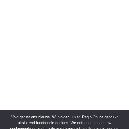
Volg gerust ons nieuws. Wij volgen u niet. Regio Online gebruikt
uitsluitend functionele cookies. We onthouden alleen uw
cookievoorkeur, zodat u deze melding niet bij elk bezoek opnieuw