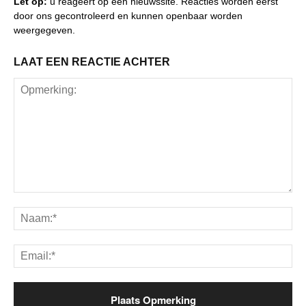
Let op:
u reageert op een nieuwssite. Reacties worden eerst
door ons gecontroleerd en kunnen openbaar worden
weergegeven.
LAAT EEN REACTIE ACHTER
Opmerking:
Na
Ema