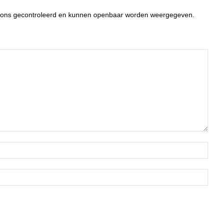
or ons gecontroleerd en kunnen openbaar worden weergegeven.
Naa
Ema