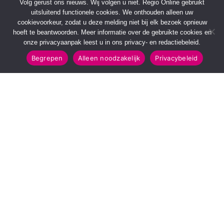
Volg gerust ons nieuws. Wij volgen u niet. Regio Online gebruikt
uitsluitend functionele cookies. We onthouden alleen uw
cookievoorkeur, zodat u deze melding niet bij elk bezoek opnieuw
hoeft te beantwoorden. Meer informatie over de gebruikte cookies en
onze privacyaanpak leest u in ons privacy- en redactiebeleid.
Begrepen
Alleen noodzakelijk
Privacybeleid
SNELMENU
POPULAIRE TOPICS
Voorpagina
112 & Handhaving
Kies jouw regio
Amusement
Binnenland
Kunst & Cultuur
Buitenland
Leefomgeving
Mens & Maatschappij
Recreatie
Sport & Bewegen