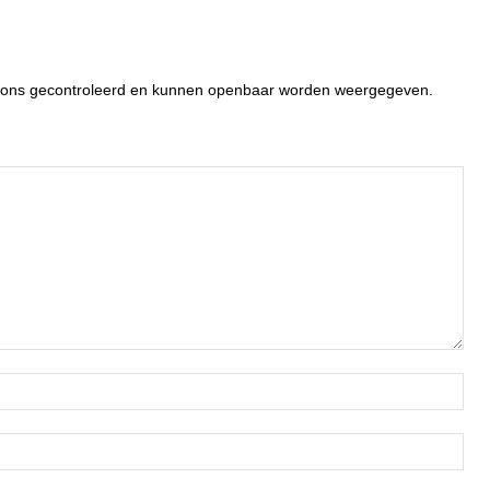
or ons gecontroleerd en kunnen openbaar worden weergegeven.
Naa
Ema