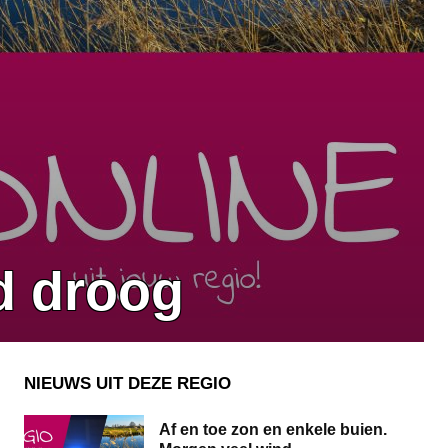
d droog
NIEUWS UIT DEZE REGIO
Af en toe zon en enkele buien.