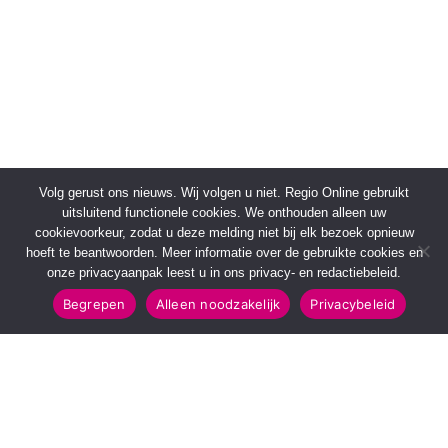
Volg gerust ons nieuws. Wij volgen u niet. Regio Online gebruikt
uitsluitend functionele cookies. We onthouden alleen uw
cookievoorkeur, zodat u deze melding niet bij elk bezoek opnieuw
hoeft te beantwoorden. Meer informatie over de gebruikte cookies en
onze privacyaanpak leest u in ons privacy- en redactiebeleid.
Begrepen
Alleen noodzakelijk
Privacybeleid
SNELMENU
POPULAIRE TOPICS