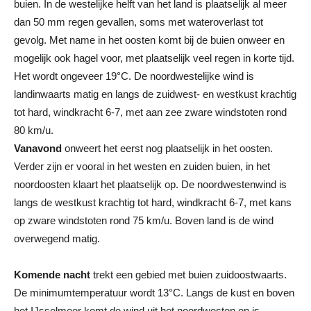
buien. In de westelijke helft van het land is plaatselijk al meer
dan 50 mm regen gevallen, soms met wateroverlast tot
gevolg. Met name in het oosten komt bij de buien onweer en
mogelijk ook hagel voor, met plaatselijk veel regen in korte tijd.
Het wordt ongeveer 19°C. De noordwestelijke wind is
landinwaarts matig en langs de zuidwest- en westkust krachtig
tot hard, windkracht 6-7, met aan zee zware windstoten rond
80 km/u.
Vanavond
onweert het eerst nog plaatselijk in het oosten.
Verder zijn er vooral in het westen en zuiden buien, in het
noordoosten klaart het plaatselijk op. De noordwestenwind is
langs de westkust krachtig tot hard, windkracht 6-7, met kans
op zware windstoten rond 75 km/u. Boven land is de wind
overwegend matig.
Komende nacht
trekt een gebied met buien zuidoostwaarts.
De minimumtemperatuur wordt 13°C. Langs de kust en boven
het IJsselmeer komt de wind uit het noordwesten en is