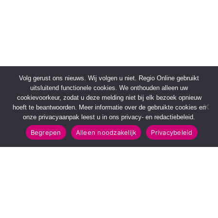
Volg gerust ons nieuws. Wij volgen u niet. Regio Online gebruikt
uitsluitend functionele cookies. We onthouden alleen uw
cookievoorkeur, zodat u deze melding niet bij elk bezoek opnieuw
hoeft te beantwoorden. Meer informatie over de gebruikte cookies en
onze privacyaanpak leest u in ons privacy- en redactiebeleid.
Begrepen
Alleen noodzakelijk
Privacybeleid
SNELMENU
POPULAIRE TOPICS
Voorpagina
112 & Handhaving