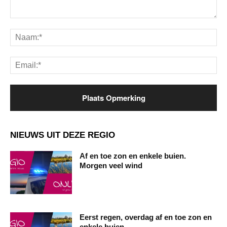
Opmerking:
Na
Ema
NIEUWS UIT DEZE REGIO
Af en toe zon en enkele buien.
Morgen veel wind
Eerst regen, overdag af en toe zon en
enkele buien