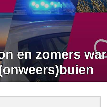
zon en zomers wa
 (onweers)buien