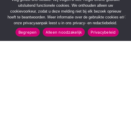
uitsluitend functionele cookies. We onthouden alleen uw
cookievoorkeur, zodat u deze melding niet bij elk bezoek opnieuw
hoeft te beantwoorden. Meer informatie over de gebruikte cookies en
onze privacyaanpak leest u in ons privacy- en redactiebeleid.
Begrepen
Alleen noodzakelijk
Privacybeleid
SNELMENU
POPULAIRE TOPICS
Voorpagina
112 & Handhaving
Kies jouw regio
Amusement
Binnenland
Kunst & Cultuur
Buitenland
Leefomgeving
Mens & Maatschappij
Recreatie
Sport & Bewegen