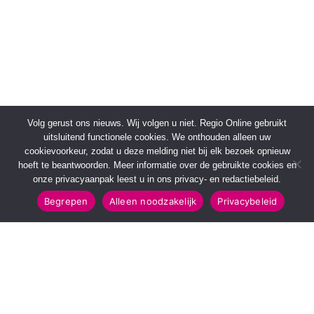
Volg gerust ons nieuws. Wij volgen u niet. Regio Online gebruikt
uitsluitend functionele cookies. We onthouden alleen uw
cookievoorkeur, zodat u deze melding niet bij elk bezoek opnieuw
hoeft te beantwoorden. Meer informatie over de gebruikte cookies en
onze privacyaanpak leest u in ons privacy- en redactiebeleid.
Begrepen
Alleen noodzakelijk
Privacybeleid
SNELMENU
POPULAIRE TOPICS
Voorpagina
112 & Handhaving