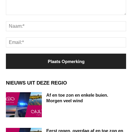
Opmerking:
Na
Ema
NIEUWS UIT DEZE REGIO
Af en toe zon en enkele buien.
Morgen veel wind
Eerst regen, overdag af en toe zon en