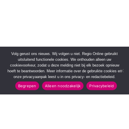
Volg gerust ons nieuws. Wij volgen u niet. Regio Online gebruikt
uitsluitend functionele cookies. We onthouden alleen uw
cookievoorkeur, zodat u deze melding niet bij elk bezoek opnieuw
hoeft te beantwoorden. Meer informatie over de gebruikte cookies en
onze privacyaanpak leest u in ons privacy- en redactiebeleid.
Begrepen
Alleen noodzakelijk
Privacybeleid
SNELMENU
POPULAIRE TOPICS