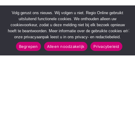
Volg gerust ons nieuws. Wij volgen u niet. Regio Online gebruikt
uitsluitend functionele cookies. We onthouden alleen uw
cookievoorkeur, zodat u deze melding niet bij elk bezoek opnieuw
hoeft te beantwoorden. Meer informatie over de gebruikte cookies en
onze privacyaanpak leest u in ons privacy- en redactiebeleid.
Begrepen
Alleen noodzakelijk
Privacybeleid
SNELMENU
POPULAIRE TOPICS
Voorpagina
112 & Handhaving
Kies jouw regio
Amusement
Binnenland
Kunst & Cultuur
Buitenland
Leefomgeving
Mens & Maatschappij
Recreatie