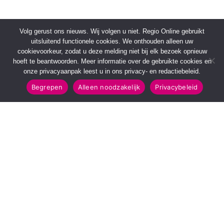
Volg gerust ons nieuws. Wij volgen u niet. Regio Online gebruikt
uitsluitend functionele cookies. We onthouden alleen uw
cookievoorkeur, zodat u deze melding niet bij elk bezoek opnieuw
hoeft te beantwoorden. Meer informatie over de gebruikte cookies en
onze privacyaanpak leest u in ons privacy- en redactiebeleid.
Begrepen
Alleen noodzakelijk
Privacybeleid
SNELMENU
POPULAIRE TOPICS
Voorpagina
112 & Handhaving
Kies jouw regio
Amusement
Binnenland
Kunst & Cultuur
Buitenland
Leefomgeving
Mens & Maatschappij