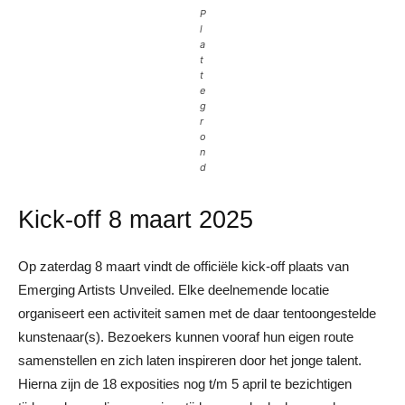
P
l
a
t
t
e
g
r
o
n
d
Kick-off 8 maart 2025
Op zaterdag 8 maart vindt de officiële kick-off plaats van
Emerging Artists Unveiled. Elke deelnemende locatie
organiseert een activiteit samen met de daar tentoongestelde
kunstenaar(s). Bezoekers kunnen vooraf hun eigen route
samenstellen en zich laten inspireren door het jonge talent.
Hierna zijn de 18 exposities nog t/m 5 april te bezichtigen