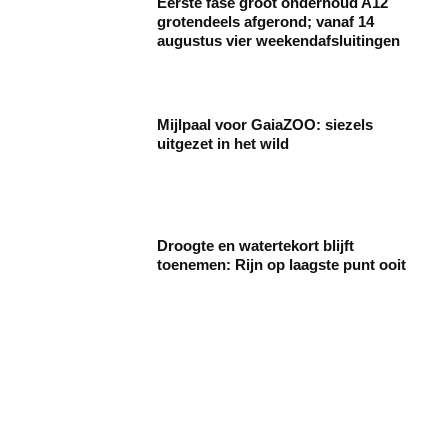
Eerste fase groot onderhoud A12
grotendeels afgerond; vanaf 14
augustus vier weekendafsluitingen
Mijlpaal voor GaiaZOO: siezels
uitgezet in het wild
Droogte en watertekort blijft
toenemen: Rijn op laagste punt ooit