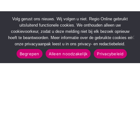
Volg gerust ons nieuws. Wij volgen u niet. Regio Online gebruikt
uitsluitend functionele cookies. We onthouden alleen uw
cookievoorkeur, zodat u deze melding niet bij elk bezoek opnieuw
hoeft te beantwoorden. Meer informatie over de gebruikte cookies en
onze privacyaanpak leest u in ons privacy- en redactiebeleid.
Begrepen
Alleen noodzakelijk
Privacybeleid
SNELMENU
POPULAIRE TOPICS
Voorpagina
112 & Handhaving
Kies jouw regio
Amusement
Binnenland
Kunst & Cultuur
Buitenland
Leefomgeving
Mens & Maatschappij