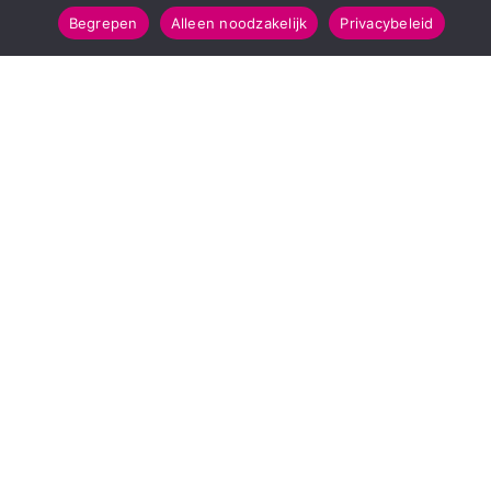
Begrepen
Alleen noodzakelijk
Privacybeleid
SNELMENU
POPULAIRE TOPICS
Voorpagina
112 & Handhaving
Kies jouw regio
Amusement
Binnenland
Kunst & Cultuur
Buitenland
Leefomgeving
Mens & Maatschappij
Recreatie
Sport & Bewegen
INFORMATIE
Over Regio Online
Contact