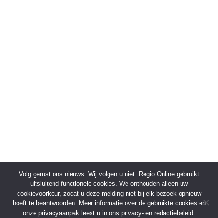
Volg gerust ons nieuws. Wij volgen u niet. Regio Online gebruikt
uitsluitend functionele cookies. We onthouden alleen uw
cookievoorkeur, zodat u deze melding niet bij elk bezoek opnieuw
hoeft te beantwoorden. Meer informatie over de gebruikte cookies en
onze privacyaanpak leest u in ons privacy- en redactiebeleid.