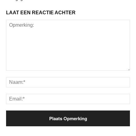
LAAT EEN REACTIE ACHTER
Opmerking:
Na
Ema