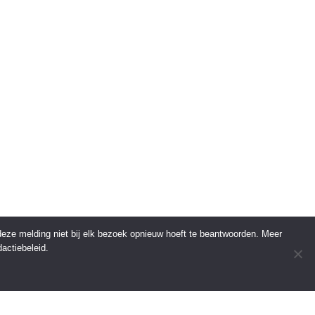
 deze melding niet bij elk bezoek opnieuw hoeft te beantwoorden. Meer
actiebeleid.