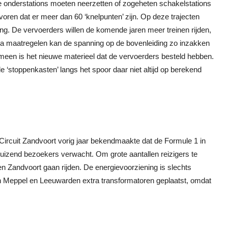
uwe onderstations moeten neerzetten of zogeheten schakelstations
oren dat er meer dan 60 ‘knelpunten’ zijn. Op deze trajecten
g. De vervoerders willen de komende jaren meer treinen rijden,
xtra maatregelen kan de spanning op de bovenleiding zo inzakken
omeen is het nieuwe materieel dat de vervoerders besteld hebben.
 ‘stoppenkasten’ langs het spoor daar niet altijd op berekend
 Circuit Zandvoort vorig jaar bekendmaakte dat de Formule 1 in
duizend bezoekers verwacht. Om grote aantallen reizigers te
 Zandvoort gaan rijden. De energievoorziening is slechts
en Meppel en Leeuwarden extra transformatoren geplaatst, omdat