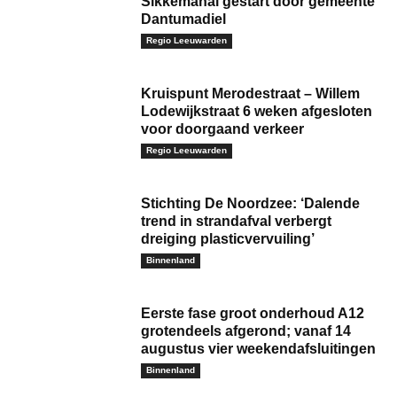
Sikkemahal gestart door gemeente
Dantumadiel
Regio Leeuwarden
Kruispunt Merodestraat – Willem
Lodewijkstraat 6 weken afgesloten
voor doorgaand verkeer
Regio Leeuwarden
Stichting De Noordzee: ‘Dalende
trend in strandafval verbergt
dreiging plasticvervuiling’
Binnenland
Eerste fase groot onderhoud A12
grotendeels afgerond; vanaf 14
augustus vier weekendafsluitingen
Binnenland