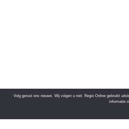
Volg gerust ons nieuws. Wij volgen u niet. Regio Online gebruikt uit
informatie 