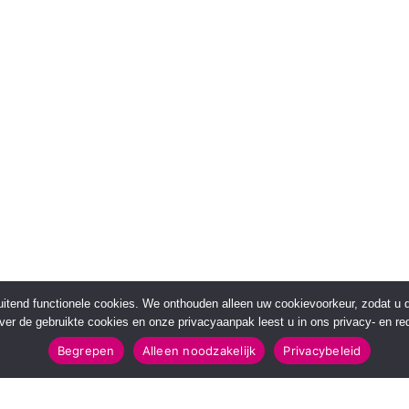
sluitend functionele cookies. We onthouden alleen uw cookievoorkeur, zodat u
over de gebruikte cookies en onze privacyaanpak leest u in ons privacy- en red
Begrepen
Alleen noodzakelijk
Privacybeleid