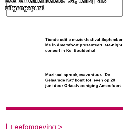
evenementenbeleid: ‘Ja, tenzij’ als
uitgangspunt
Tiende editie muziekfestival September
Me in Amersfoort presenteert late-night
concert in Kei Boulderhal
Muzikaal sprookjesavontuur: ‘De
Gelaarsde Kat’ komt tot leven op 20
juni door Orkestvereniging Amersfoort
Leefomgeving >