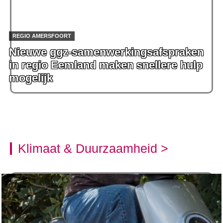
REGIO AMERSFOORT
Nieuwe ggz-samenwerkingsafspraken
in regio Eemland maken snellere hulp
mogelijk
Klimaat & Duurzaamheid >