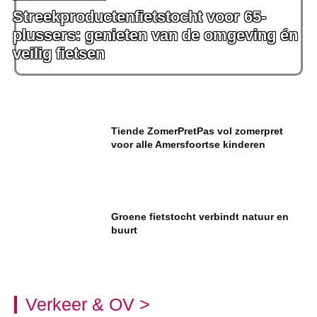
Streekproductenfietstocht voor 65-
plussers: genieten van de omgeving én
veilig fietsen
Tiende ZomerPretPas vol zomerpret
voor alle Amersfoortse kinderen
Groene fietstocht verbindt natuur en
buurt
Verkeer & OV >