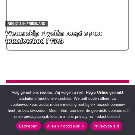
REGIO'S IN FRIESLAND
Wetterskip Fryslân roept op tot
totaalverbod PFAS
Volg gerust ons nieuws. Wij volgen u niet. Regio Online gebruikt
uitsluitend functionele cookies. We onthouden alleen uw
Overig nieuws
cookievoorkeur, zodat u deze melding niet bij elk bezoek opnieuw
hoeft te beantwoorden. Meer informatie over de gebruikte cookies en
onze privacyaanpak leest u in ons privacy- en redactiebeleid.
Begrepen
Alleen noodzakelijk
Privacybeleid