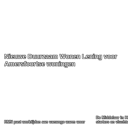
Nieuwe Duurzaam Wonen Lening voor
Amersfoortse woningen
De Middelaar in H
RMN past werktijden aan vanwege warm weer
starters en vlucht