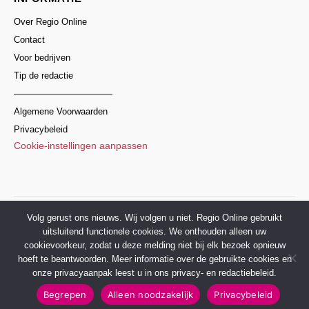
Over Regio Online
Contact
Voor bedrijven
Tip de redactie
———————————
Algemene Voorwaarden
Privacybeleid
Cookie-instellingen aanpassen
© 2017–2026 Regio Online Nederland
Volg gerust ons nieuws. Wij volgen u niet. Regio Online gebruikt
uitsluitend functionele cookies. We onthouden alleen uw
cookievoorkeur, zodat u deze melding niet bij elk bezoek opnieuw
hoeft te beantwoorden. Meer informatie over de gebruikte cookies en
onze privacyaanpak leest u in ons privacy- en redactiebeleid.
Begrepen
Alleen noodzakelijk
Privacybeleid