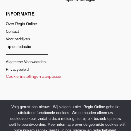
INFORMATIE
Over Regio Online
Contact
Voor bedrijven
Tip de redactie
———————————
Algemene Voorwaarden
Privacybeleid
Cookie-instellingen aanpassen
© 2017–2026 Regio Online Nederland
Volg gerust ons nieuws. Wij volgen u niet. Regio Online gebruikt
uitsluitend functionele cookies. We onthouden alleen uw
cookievoorkeur, zodat u deze melding niet bij elk bezoek opnieuw
hoeft te beantwoorden. Meer informatie over de gebruikte cookies en
onze privacyaanpak leest u in ons privacy- en redactiebeleid.