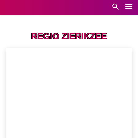
Home
Regio Zierikzee
REGIO ZIERIKZEE