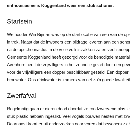
enthousiasme is Koggenland weer een stuk schoner.
Startsein
Wethouder Win Bijman was op de startlocatie van één van de ops
in trok. Naast dat de inwoners een bijdrage leveren aan een schon
na de opschoonactie. In de volle vuilniszakken zaten veel snoeppapi
Gemeente Koggenland heeft gezorgd voor de benodigde materiale
Avenhorn heeft de vrijwilligers in het zonnetje gezet door een g
voor de vrijwilligers een dopper beschikbaar gesteld. Een dopper 
bronwater. Ons drinkwater is immers van net zo’n goede kwaliteit
Zwerfafval
Regelmatig gaan er dieren dood doordat ze rondzwervend plastic 
stuk plastic hebben ingeslikt. Veel vogels bouwen nesten met zwer
Daarnaast komt er uit onderzoeken naar voren dat bewoners zich i