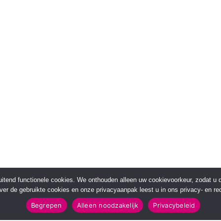
sluitend functionele cookies. We onthouden alleen uw cookievoorkeur, zodat u
over de gebruikte cookies en onze privacyaanpak leest u in ons privacy- en red
Begrepen
Alleen noodzakelijk
Privacybeleid