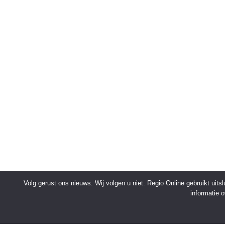
Volg gerust ons nieuws. Wij volgen u niet. Regio Online gebruikt uit
informatie 