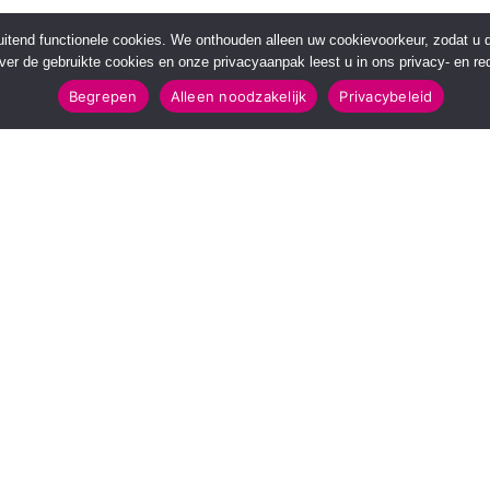
sluitend functionele cookies. We onthouden alleen uw cookievoorkeur, zodat u
over de gebruikte cookies en onze privacyaanpak leest u in ons privacy- en red
Begrepen
Alleen noodzakelijk
Privacybeleid
POPULAIRE TOPICS
112 & Handhaving
Amusement
Kunst & Cultuur
Leefomgeving