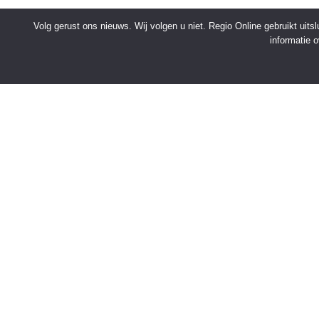
Volg gerust ons nieuws. Wij volgen u niet. Regio Online gebruikt uit
informatie 
SNELMENU
Voorpagina
Kies jouw regio
Binnenland
Buitenland