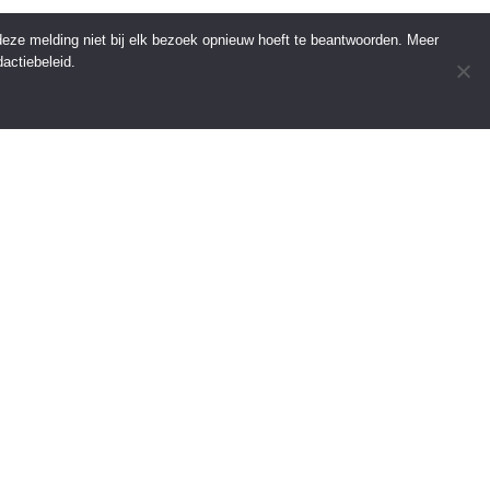
 deze melding niet bij elk bezoek opnieuw hoeft te beantwoorden. Meer
actiebeleid.
INFORMATIE
Over Regio Online
Contact
Voor bedrijven
Tip de redactie