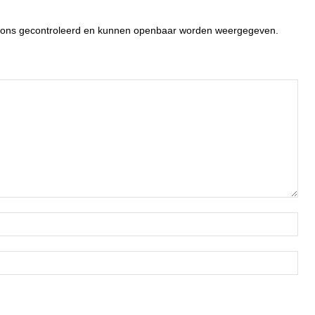
or ons gecontroleerd en kunnen openbaar worden weergegeven.
Naa
Ema