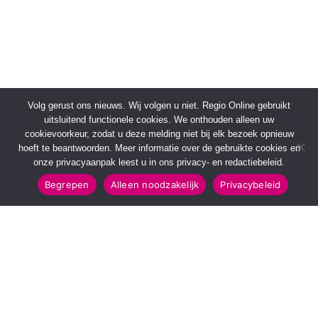
Volg gerust ons nieuws. Wij volgen u niet. Regio Online gebruikt
uitsluitend functionele cookies. We onthouden alleen uw
cookievoorkeur, zodat u deze melding niet bij elk bezoek opnieuw
hoeft te beantwoorden. Meer informatie over de gebruikte cookies en
onze privacyaanpak leest u in ons privacy- en redactiebeleid.
Begrepen
Alleen noodzakelijk
Privacybeleid
SNELMENU
POPULAIRE TOPICS
Voorpagina
112 & Handhaving
Kies jouw regio
Amusement