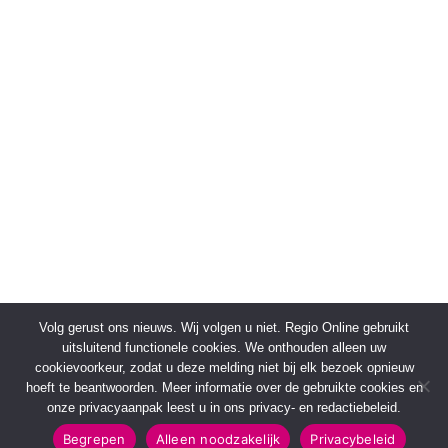
Volg gerust ons nieuws. Wij volgen u niet. Regio Online gebruikt
uitsluitend functionele cookies. We onthouden alleen uw
cookievoorkeur, zodat u deze melding niet bij elk bezoek opnieuw
hoeft te beantwoorden. Meer informatie over de gebruikte cookies en
onze privacyaanpak leest u in ons privacy- en redactiebeleid.
Begrepen
Alleen noodzakelijk
Privacybeleid