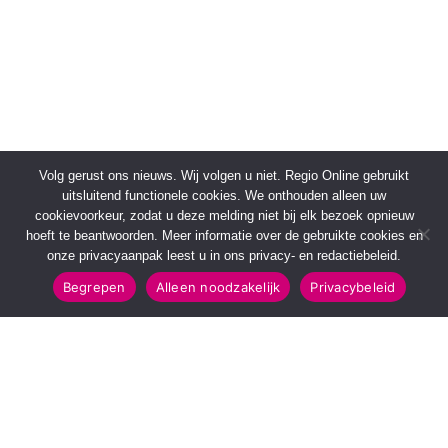
Volg gerust ons nieuws. Wij volgen u niet. Regio Online gebruikt
uitsluitend functionele cookies. We onthouden alleen uw
cookievoorkeur, zodat u deze melding niet bij elk bezoek opnieuw
hoeft te beantwoorden. Meer informatie over de gebruikte cookies en
onze privacyaanpak leest u in ons privacy- en redactiebeleid.
Begrepen
Alleen noodzakelijk
Privacybeleid
SNELMENU
POPULAIRE TOPICS
Voorpagina
112 & Handhaving