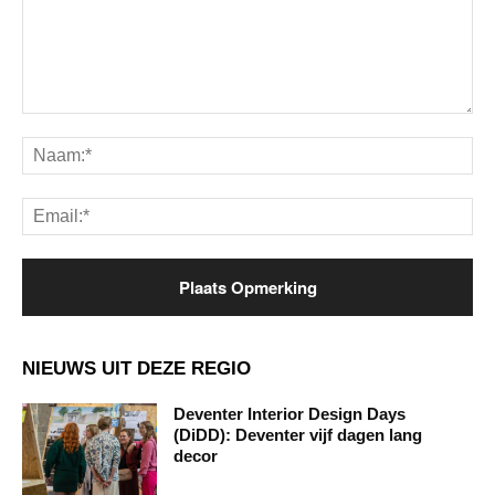
Opmerking:
Na
Ema
NIEUWS UIT DEZE REGIO
Deventer Interior Design Days
(DiDD): Deventer vijf dagen lang
decor