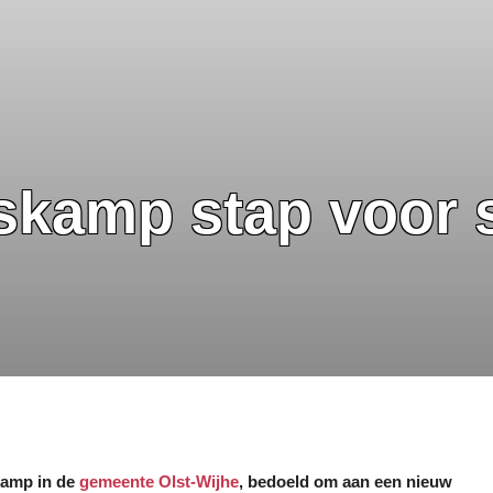
skamp stap voor s
kamp in de
gemeente Olst-Wijhe
, bedoeld om aan een nieuw