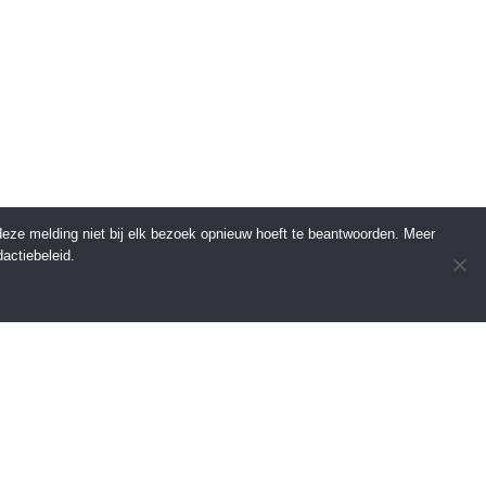
 deze melding niet bij elk bezoek opnieuw hoeft te beantwoorden. Meer
actiebeleid.