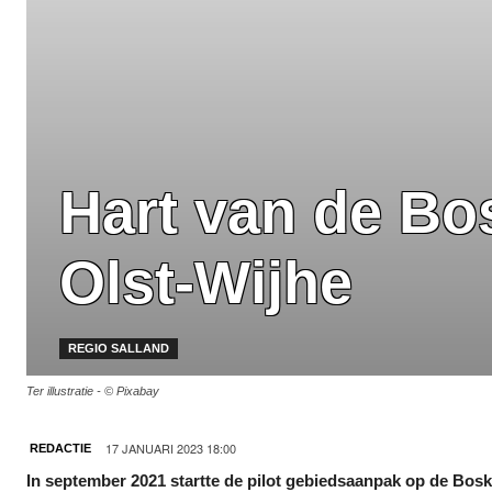
Hart van de Bo
Olst-Wijhe
REGIO SALLAND
Ter illustratie - © Pixabay
17 JANUARI 2023 18:00
REDACTIE
In september 2021 startte de pilot gebiedsaanpak op de Bos