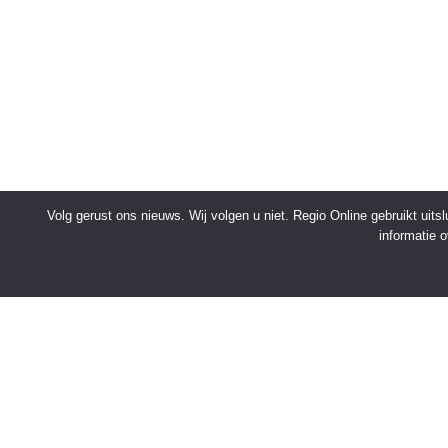
Volg gerust ons nieuws. Wij volgen u niet. Regio Online gebruikt uit
informatie 