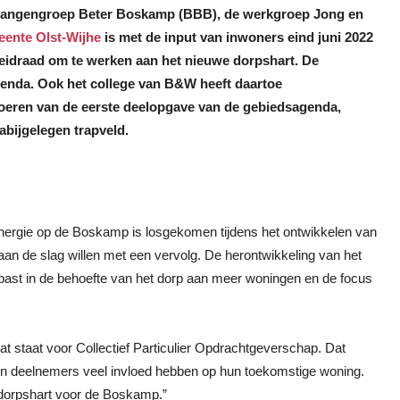
elangengroep Beter Boskamp (BBB), de werkgroep Jong en
ente Olst-Wijhe
is met de input van inwoners eind juni 2022
eidraad om te werken aan het nieuwe dorpshart. De
agenda. Ook het college van B&W heeft daartoe
tvoeren van de eerste deelopgave van de gebiedsagenda,
abijgelegen trapveld.
nergie op de Boskamp is losgekomen tijdens het ontwikkelen van
an de slag willen met een vervolg. De herontwikkeling van het
 past in de behoefte van het dorp aan meer woningen en de focus
t staat voor Collectief Particulier Opdrachtgeverschap. Dat
en deelnemers veel invloed hebben op hun toekomstige woning.
dorpshart voor de Boskamp.”