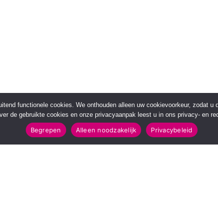
sluitend functionele cookies. We onthouden alleen uw cookievoorkeur, zodat u
over de gebruikte cookies en onze privacyaanpak leest u in ons privacy- en red
Begrepen
Alleen noodzakelijk
Privacybeleid