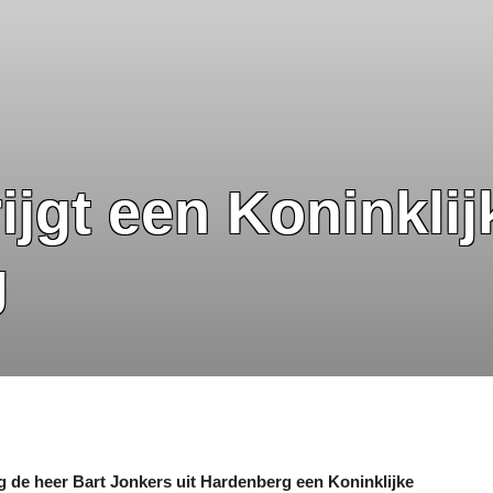
ijgt een Koninklij
g
de heer Bart Jonkers uit Hardenberg een Koninklijke