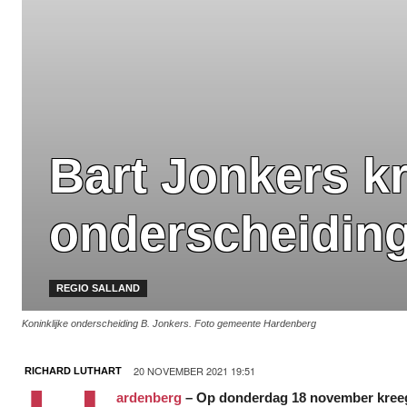
Bart Jonkers kr
onderscheidin
REGIO SALLAND
Koninklijke onderscheiding B. Jonkers. Foto gemeente Hardenberg
20 NOVEMBER 2021 19:51
RICHARD LUTHART
ardenberg
– Op donderdag 18 november kreeg 