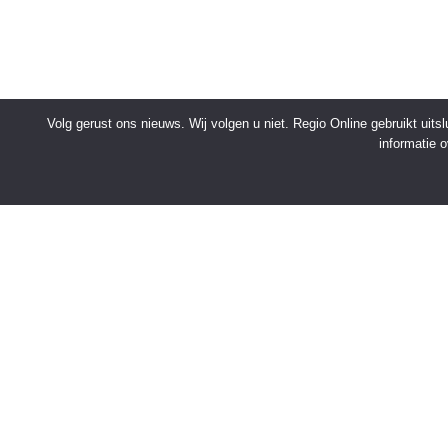
Volg gerust ons nieuws. Wij volgen u niet. Regio Online gebruikt uit
informatie 
SNELMENU