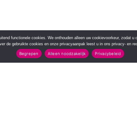
sluitend functionele cookies. We onthouden alleen uw cookievoorkeur, zodat u
over de gebruikte cookies en onze privacyaanpak leest u in ons privacy- en red
Begrepen
Alleen noodzakelijk
Privacybeleid
POPULAIRE TOPICS