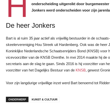
H
onderscheiding uitgereikt door burgemeester
Jonkers werd onderscheiden voor zijn jarenlan
De heer Jonkers
Bart is al ruim 35 jaar actief als vrijwillig bestuurder in de schaa
skeelervereniging Hou Streek uit Hardenberg. Ook was de heer J
Koninklijke Nederlandsche Schaatsenrijders Bond (KNSB) voor h
vicevoorzitter van de KNSB Drenthe. In mei 2014 maakte hij de o
secretaris aan de slag te gaan. Sinds 2016 is hij voorzitter va
voorzitter van het Dagelijks Bestuur van de
KNSB
, gewest Groni
Voor zijn langdurige vrijwillige inzet werd Bart benoemd tot Ridd
ONDERWERP
KUNST & CULTUUR