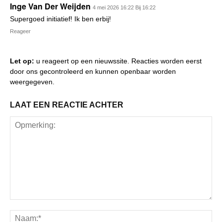
Inge Van Der Weijden
4 mei 2026 16:22 Bij 16:22
Supergoed initiatief! Ik ben erbij!
Reageer
Let op:
u reageert op een nieuwssite. Reacties worden eerst
door ons gecontroleerd en kunnen openbaar worden
weergegeven.
LAAT EEN REACTIE ACHTER
Opmerking:
Na