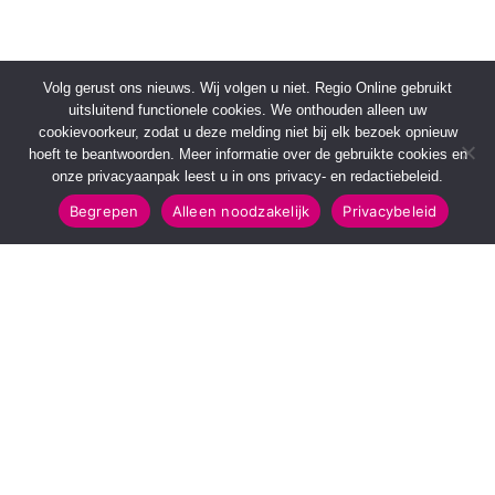
Volg gerust ons nieuws. Wij volgen u niet. Regio Online gebruikt
uitsluitend functionele cookies. We onthouden alleen uw
cookievoorkeur, zodat u deze melding niet bij elk bezoek opnieuw
hoeft te beantwoorden. Meer informatie over de gebruikte cookies en
onze privacyaanpak leest u in ons privacy- en redactiebeleid.
Begrepen
Alleen noodzakelijk
Privacybeleid
SNELMENU
POPULAIRE TOPICS
Voorpagina
112 & Handhaving
Kies jouw regio
Amusement
Binnenland
Kunst & Cultuur
Buitenland
Leefomgeving