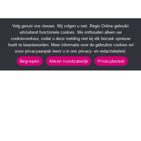
Volg gerust ons nieuws. Wij volgen u niet. Regio Online gebruikt
uitsluitend functionele cookies. We onthouden alleen uw
cookievoorkeur, zodat u deze melding niet bij elk bezoek opnieuw
hoeft te beantwoorden. Meer informatie over de gebruikte cookies en
onze privacyaanpak leest u in ons privacy- en redactiebeleid.
Begrepen
Alleen noodzakelijk
Privacybeleid
SNELMENU
POPULAIRE TOPICS
Voorpagina
112 & Handhaving
Kies jouw regio
Amusement
Binnenland
Kunst & Cultuur
Buitenland
Leefomgeving