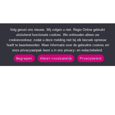
Volg gerust ons nieuws. Wij volgen u niet. Regio Online gebruikt
uitsluitend functionele cookies. We onthouden alleen uw
cookievoorkeur, zodat u deze melding niet bij elk bezoek opnieuw
hoeft te beantwoorden. Meer informatie over de gebruikte cookies en
onze privacyaanpak leest u in ons privacy- en redactiebeleid.
Begrepen
Alleen noodzakelijk
Privacybeleid
SNELMENU
POPULAIRE TOPICS
Voorpagina
112 & Handhaving
Kies jouw regio
Amusement
Binnenland
Kunst & Cultuur