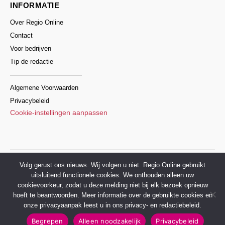
INFORMATIE
Over Regio Online
Contact
Voor bedrijven
Tip de redactie
———————————
Algemene Voorwaarden
Privacybeleid
Cookie-instellingen aanpassen
© 2017–2026 Regio Online Nederland
Volg gerust ons nieuws. Wij volgen u niet. Regio Online gebruikt
uitsluitend functionele cookies. We onthouden alleen uw
cookievoorkeur, zodat u deze melding niet bij elk bezoek opnieuw
hoeft te beantwoorden. Meer informatie over de gebruikte cookies en
onze privacyaanpak leest u in ons privacy- en redactiebeleid.
Begrepen
Alleen noodzakelijk
Privacybeleid