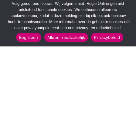
Volg gerust ons nieuws. Wij volgen u niet. Regio Online gebruikt
uitsluitend functionele cookies. We onthouden alleen uw
cookievoorkeur, zodat u deze melding niet bij elk bezoek opnieuw
hoeft te beantwoorden. Meer informatie over de gebruikte cookies en
onze privacyaanpak leest u in ons privacy- en redactiebeleid.
Begrepen
Alleen noodzakelijk
Privacybeleid
SNELMENU
POPULAIRE TOPICS
Voorpagina
112 & Handhaving
Kies jouw regio
Amusement
Binnenland
Kunst & Cultuur
Buitenland
Leefomgeving
Mens & Maatschappij
Recreatie
Sport & Bewegen