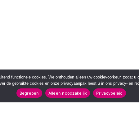
sluitend functionele cookies. We onthouden alleen uw cookievoorkeur, zodat u
over de gebruikte cookies en onze privacyaanpak leest u in ons privacy- en red
Begrepen
Alleen noodzakelijk
Privacybeleid