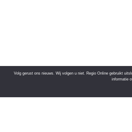
Volg gerust ons nieuws. Wij volgen u niet. Regio Online gebruikt uit
informatie 