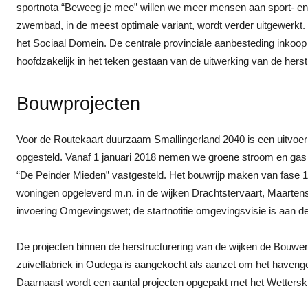
sportnota “Beweeg je mee” willen we meer mensen aan sport- e
zwembad, in de meest optimale variant, wordt verder uitgewerkt.
het Sociaal Domein. De centrale provinciale aanbesteding inkoop
hoofdzakelijk in het teken gestaan van de uitwerking van de hers
Bouwprojecten
Voor de Routekaart duurzaam Smallingerland 2040 is een uitvoe
opgesteld. Vanaf 1 januari 2018 nemen we groene stroom en gas
“De Peinder Mieden” vastgesteld. Het bouwrijp maken van fase 1 i
woningen opgeleverd m.n. in de wijken Drachtstervaart, Maartens
invoering Omgevingswet; de startnotitie omgevingsvisie is aan 
De projecten binnen de herstructurering van de wijken de Bouwe
zuivelfabriek in Oudega is aangekocht als aanzet om het haven
Daarnaast wordt een aantal projecten opgepakt met het Wettersk