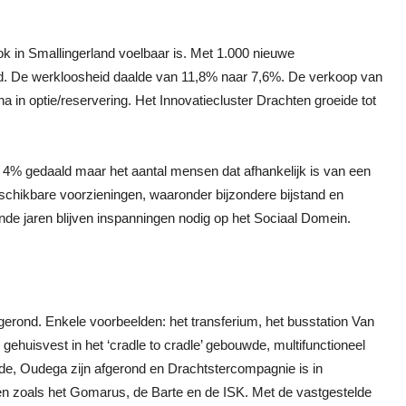
k in Smallingerland voelbaar is. Met 1.000 nieuwe
d. De werkloosheid daalde van 11,8% naar 7,6%. De verkoop van
 ha in optie/reservering. Het Innovatiecluster Drachten groeide tot
et 4% gedaald maar het aantal mensen dat afhankelijk is van een
beschikbare voorzieningen, waaronder bijzondere bijstand en
nde jaren blijven inspanningen nodig op het Sociaal Domein.
gerond. Enkele voorbeelden: het transferium, het busstation Van
 gehuisvest in het ‘cradle to cradle’ gebouwde, multifunctioneel
de, Oudega zijn afgerond en Drachtstercompagnie is in
en zoals het Gomarus, de Barte en de ISK. Met de vastgestelde