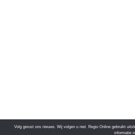
Volg gerust ons nieuws. Wij volgen u niet. Regio Online gebruikt uit
informatie 