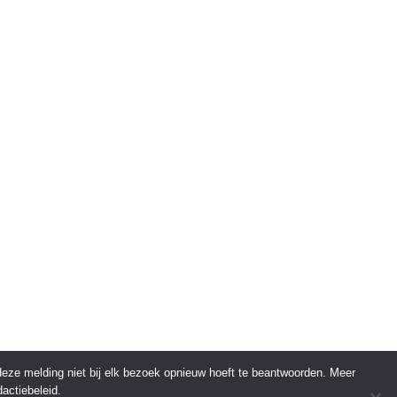
 deze melding niet bij elk bezoek opnieuw hoeft te beantwoorden. Meer
actiebeleid.