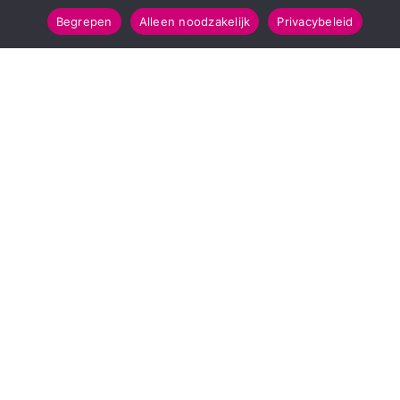
Begrepen
Alleen noodzakelijk
Privacybeleid
POPULAIRE TOPICS
112 & Handhaving
Amusement
Kunst & Cultuur
Leefomgeving
Mens & Maatschappij
Recreatie
Sport & Bewegen