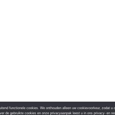
sluitend functionele cookies. We onthouden alleen uw cookievoorkeur, zodat u
over de gebruikte cookies en onze privacyaanpak leest u in ons privacy- en red