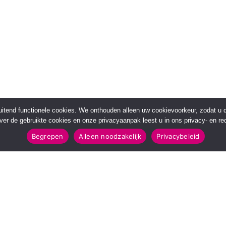
sluitend functionele cookies. We onthouden alleen uw cookievoorkeur, zodat u
over de gebruikte cookies en onze privacyaanpak leest u in ons privacy- en red
Begrepen
Alleen noodzakelijk
Privacybeleid