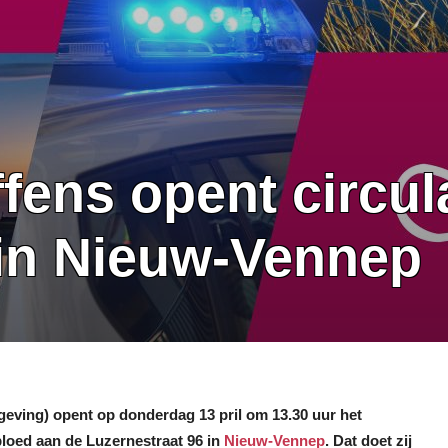
fens opent circul
in Nieuw-Vennep
geving) opent op donderdag 13 pril om 13.30 uur het
bloed aan de Luzernestraat 96 in
Nieuw-Vennep
. Dat doet zij